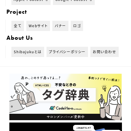
Project
全て
Webサイト
バナー
ロゴ
About Us
Shibajukuとは
プライバシーポリシー
お問い合わせ