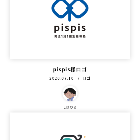
pispis様ロゴ
公開日：
カテゴリ：
2020.07.10
ロゴ
この作品を作った人
しばひろ