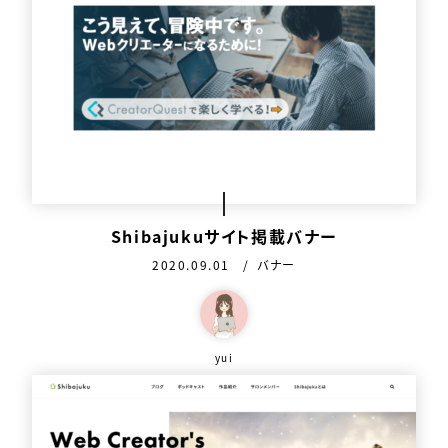
Shibajukuサイト掲載バナー
公開日：
カテゴリ：
2020.09.01
バナー
この作品を作った人
yui