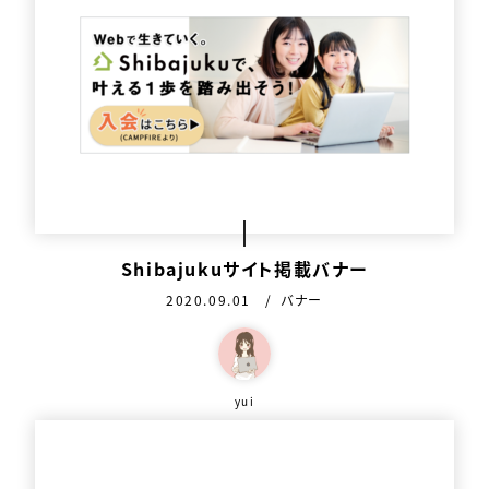
Shibajukuサイト掲載バナー
公開日：
カテゴリ：
2020.09.01
バナー
この作品を作った人
yui