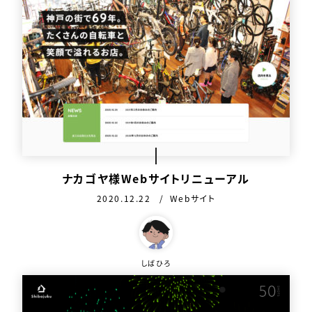
ナカゴヤ様Webサイトリニューアル
公開日：
カテゴリ：
2020.12.22
Webサイト
この作品を作った人
しばひろ