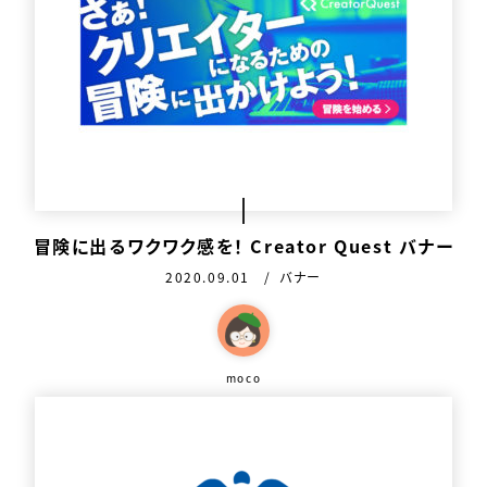
冒険に出るワクワク感を！ Creator Quest バナー
公開日：
カテゴリ：
2020.09.01
バナー
この作品を作った人
moco