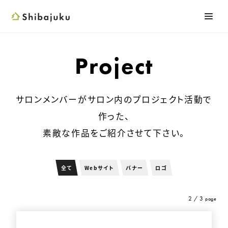
Shibajuku
メニ
検索フォーム
Project
サロンメンバーがサロン内のプロジェクト活動で
作った、
素敵な作品をご紹介させて下さい。
全て
Webサイト
バナー
ロゴ
2 / 3
page