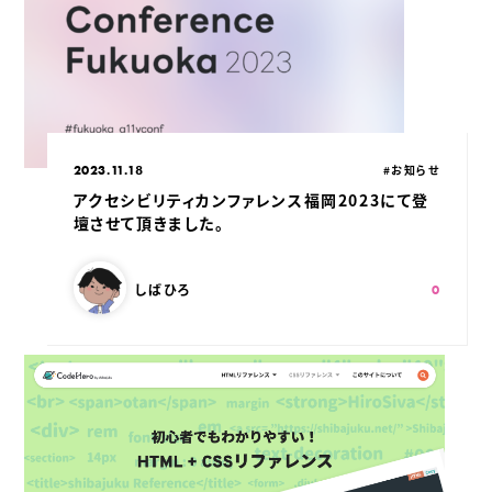
公開日：
カテゴリ：
2023.11.18
#お知らせ
アクセシビリティカンファレンス福岡2023にて登
壇させて頂きました。
この記事を書いた人：
スキ：
Shares
しばひろ
0