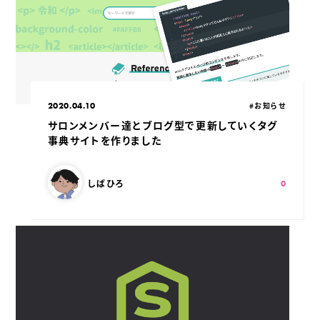
公開日：
カテゴリ：
2020.04.10
#お知らせ
サロンメンバー達とブログ型で更新していくタグ
事典サイトを作りました
この記事を書いた人：
スキ：
Shares
しばひろ
0