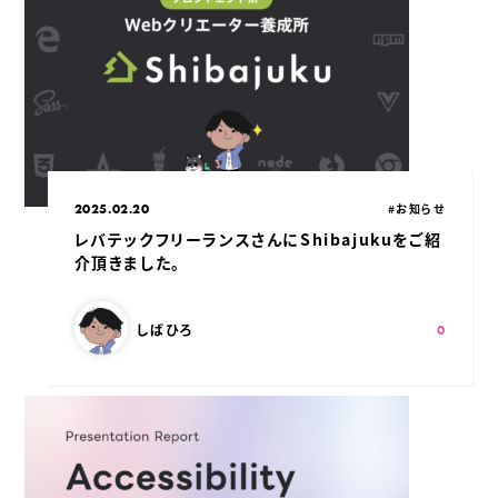
公開日：
カテゴリ：
2025.02.20
#お知らせ
レバテックフリーランスさんにShibajukuをご紹
介頂きました。
この記事を書いた人：
スキ：
Shares
しばひろ
0