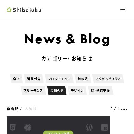
Shibajuku
メニ
検索フォーム
News & Blog
カテゴリー:
お知らせ
全て
活動報告
フロントエンド
勉強法
アクセシビリティ
フリーランス
お知らせ
デザイン
就・転職支援
新着順
人気順
1 / 1
page