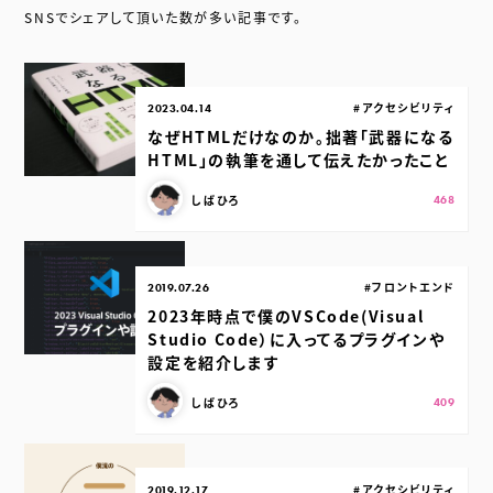
SNSでシェアして頂いた数が多い記事です。
公開日：
カテゴリ：
#アクセシビリティ
2023.04.14
なぜHTMLだけなのか。拙著「武器になる
HTML」の執筆を通して伝えたかったこと
この記事を書いた人：
スキ：
Shares
しばひろ
468
公開日：
カテゴリ：
#フロントエンド
2019.07.26
2023年時点で僕のVSCode(Visual
Studio Code）に入ってるプラグインや
設定を紹介します
この記事を書いた人：
スキ：
Shares
しばひろ
409
公開日：
カテゴリ：
#アクセシビリティ
2019.12.17