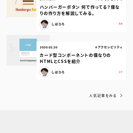
ハンバーガーボタン 何で作ってる？僕な
りの作り方を解説してみる。
この記事を書いた人：
スキ：
Shares
しばひろ
46
公開日：
カテゴリ：
#アクセシビリティ
2020.02.20
カード型コンポーネントの僕なりの
HTMLとCSSを紹介
この記事を書いた人：
スキ：
Shares
しばひろ
27
人気記事をみる
スポンサードリンク