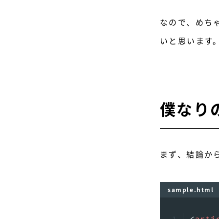
なので、めち
いと思います
僕なり
まず、結論か
sample.html
<
arti