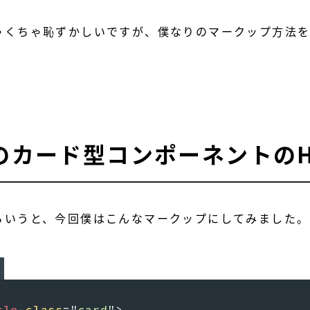
ゃくちゃ恥ずかしいですが、僕なりのマークップ方法
。
のカード型コンポーネントのH
らいうと、今回僕はこんなマークップにしてみました。
cle
class
=
"
card
"
>