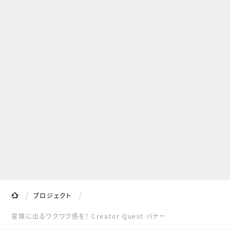
サイト内の現在地
Shibajuku
プロジェクト
冒険に出るワクワク感を！ Creator Quest バナー