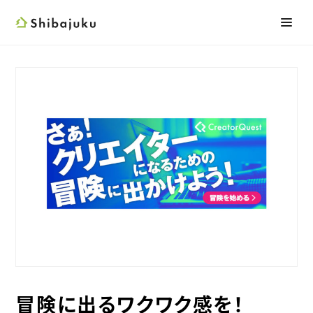
Shibajuku
メニ
検索フォーム
冒険に出るワクワク感を！