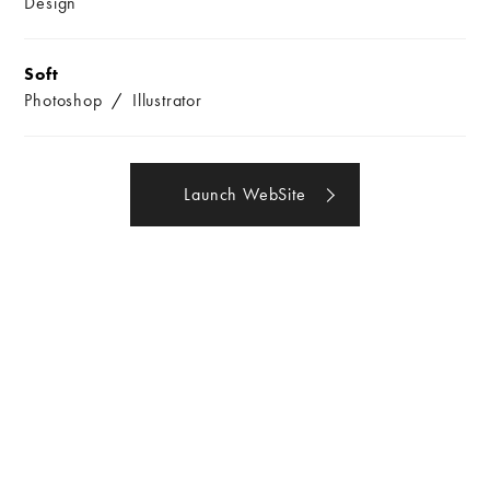
Design
Soft
Photoshop
Illustrator
Launch WebSite
スポンサードリンク