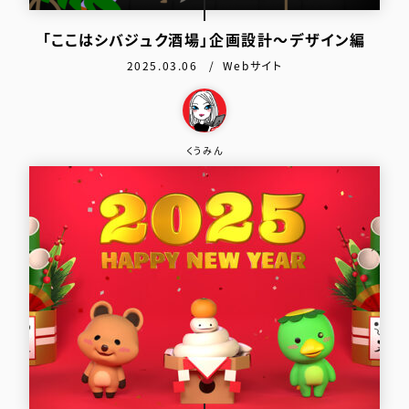
「ここはシバジュク酒場」企画設計〜デザイン編
公開日：
カテゴリ：
2025.03.06
Webサイト
この作品を作った人
くうみん