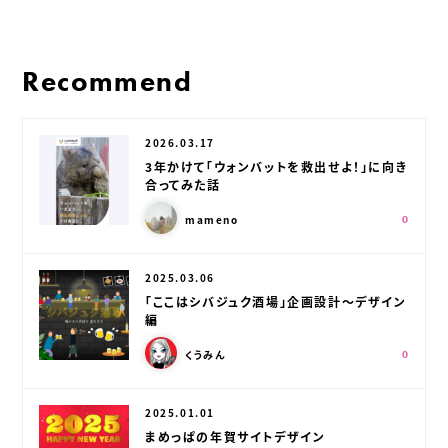
Recommend
公開日：
2026.03.17
3年かけて「ウォンバットを救出せよ！」に向き
合ってみた話
この記事を書いた人：
スキ：
Shares
mameno
0
公開日：
2025.03.06
「ここはシバジュク酒場」企画設計〜デザイン
編
この記事を書いた人：
スキ：
Shares
くうみん
0
公開日：
2025.01.01
まめっぱの年賀サイトデザイン