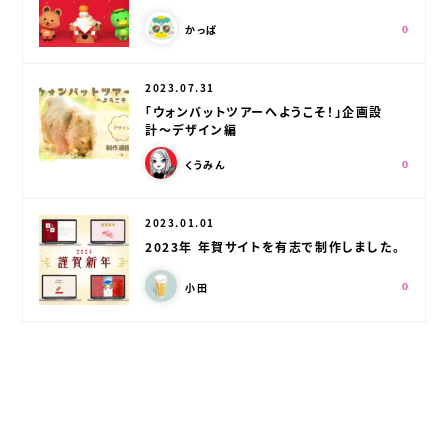
この記事を書いた人：
スキ：
Shares
かっぱ
0
公開日：
2023.07.31
「ウォンバットツアーへようこそ！」企画設
計〜デザイン編
この記事を書いた人：
スキ：
Shares
くうみん
0
公開日：
2023.01.01
2023年 年賀サイトを有志で制作しました。
この記事を書いた人：
スキ：
Shares
小田
0
スポンサードリンク