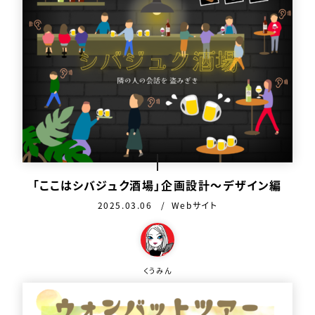
「ここはシバジュク酒場」企画設計〜デザイン編
公開日：
カテゴリ：
2025.03.06
Webサイト
この作品を作った人
くうみん