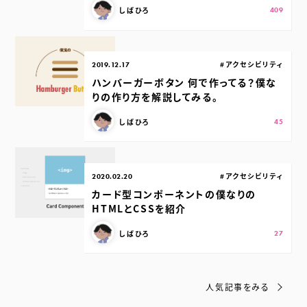
この記事を書いた人：
スキ：
Shares
しばひろ
409
公開日：
カテゴリ：
#アクセシビリティ
2019.12.17
ハンバーガーボタン 何で作ってる？僕な
りの作り方を解説してみる。
この記事を書いた人：
スキ：
Shares
しばひろ
45
公開日：
カテゴリ：
#アクセシビリティ
2020.02.20
カード型コンポーネントの僕なりの
HTMLとCSSを紹介
この記事を書いた人：
スキ：
Shares
しばひろ
27
人気記事をみる