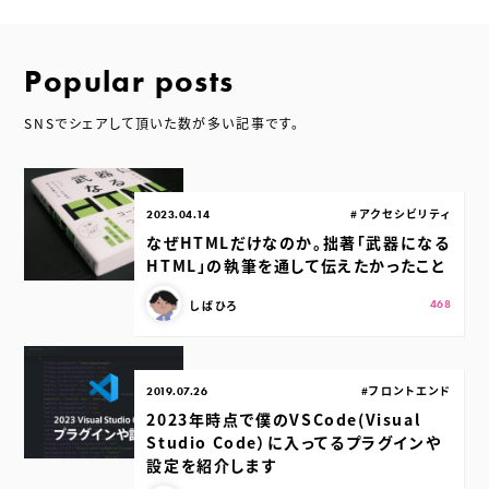
Popular posts
SNSでシェアして頂いた数が多い記事です。
公開日：
カテゴリ：
#アクセシビリティ
2023.04.14
なぜHTMLだけなのか。拙著「武器になる
HTML」の執筆を通して伝えたかったこと
この記事を書いた人：
スキ：
Shares
しばひろ
468
公開日：
カテゴリ：
#フロントエンド
2019.07.26
2023年時点で僕のVSCode(Visual
Studio Code）に入ってるプラグインや
設定を紹介します