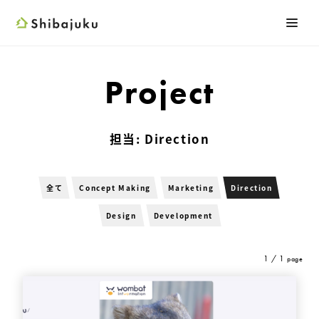
Shibajuku
メニ
検索フォーム
Project
担当:
Direction
全て
Concept Making
Marketing
Direction
Design
Development
1 / 1
page