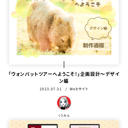
「ウォンバットツアーへようこそ！」企画設計〜デザイ
ン編
公開日：
カテゴリ：
2023.07.31
Webサイト
この作品を作った人
くうみん