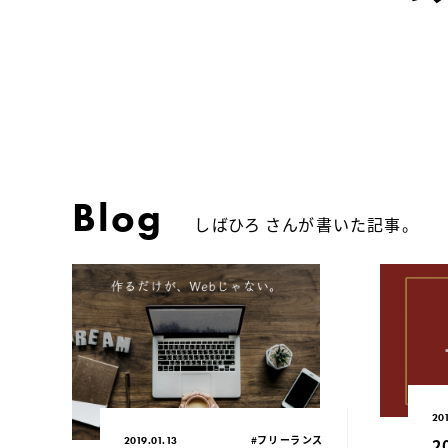
Blog
しばひろ さんが書いた記事。
公
20
公開日：
カテゴリ：
#フリーランス
2
2019.01.13