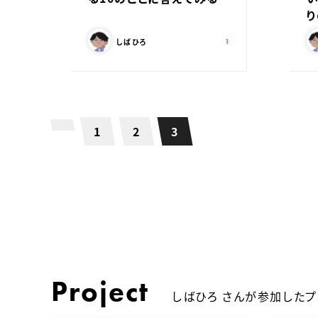
この記事を書いた人：
こ
スキ：
Shares
しばひろ
1
投稿ナビゲーション
1
2
3
前へ
Project
しばひろ さんが参加したプ