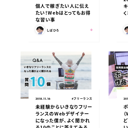
個人で稼ぎたい人に伝え
たい！Webはとってもお得
く
な習い事
この記事を書いた人：
こ
スキ：
Shares
しばひろ
0
公開日：
カテゴリ：
公
#フリーランス
2018.11.16
201
未経験からいきなりフリー
ポ
ランスのWebデザイナー
（
になった僕が、よく聞かれ
る10のことに答えてみる
い