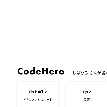
CodeHero
しばひろ さんが書い
html
p
ドキュメントのルート
段落