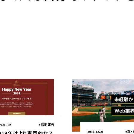
開日：
カテゴリ：
#活動報告
19.01.06
公開日：
カテゴ
#就
019年はより専門的なス
2018.12.21