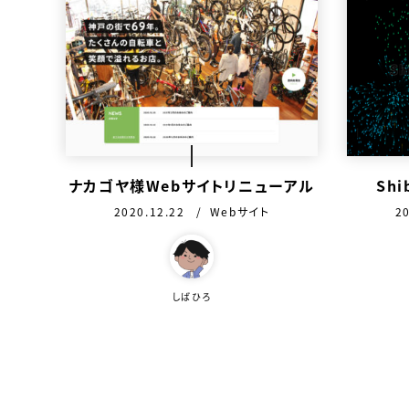
ナカゴヤ様Webサイトリニューアル
Shi
公開日：
カテゴリ：
公
2020.12.22
Webサイト
2
この作品を作った人
この作品
しばひろ