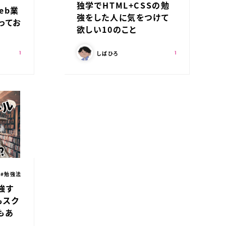
独学でHTML+CSSの勉
eb業
強をした人に気をつけて
ってお
欲しい10のこと
この記事を書いた人：
スキ：
スキ：
Shares
Shares
しばひろ
1
1
カテゴリ：
#勉強法
強す
もスク
もあ