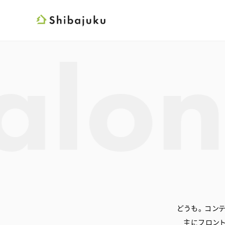
Shibajuku
どうも。 コン
主にフロン