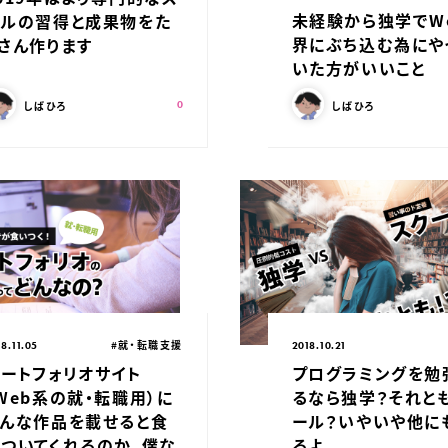
未経験から独学でW
キルの習得と成果物をた
界にぶち込む為にや
さん作ります
いた方がいいこと
の記事を書いた人：
この記事を書いた人：
スキ：
Shares
しばひろ
しばひろ
0
開日：
カテゴリ：
公開日：
#就・転職支援
8.11.05
2018.10.21
ートフォリオサイト
プログラミングを勉
Web系の就・転職用）に
るなら独学？それと
どんな作品を載せると食
ール？いやいや他に
ついてくれるのか、僕な
るよ