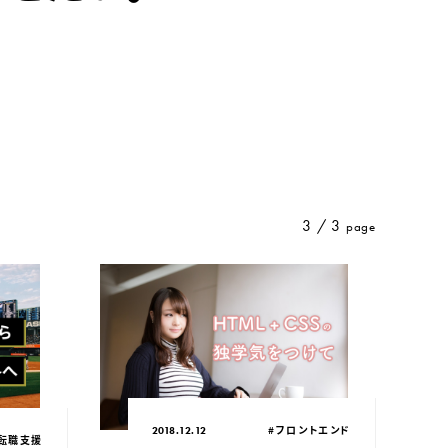
3 / 3
page
公開日：
カテゴリ：
#フロントエンド
2018.12.12
リ：
・転職支援