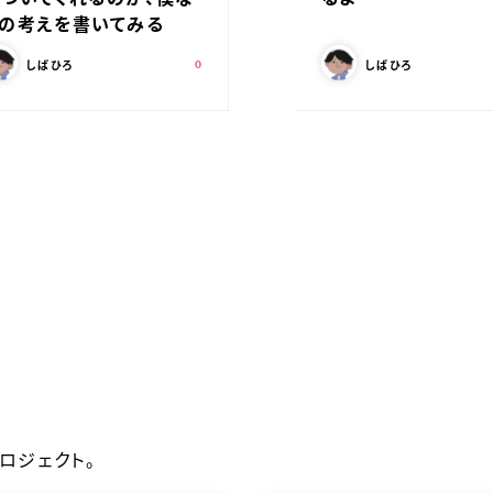
りの考えを書いてみる
の記事を書いた人：
この記事を書いた人：
スキ：
Shares
しばひろ
しばひろ
0
ロジェクト。