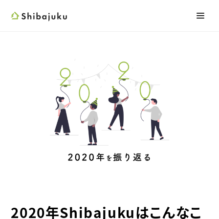
Shibajuku
メニ
検索フォーム
2020年Shibajukuはこんなこ