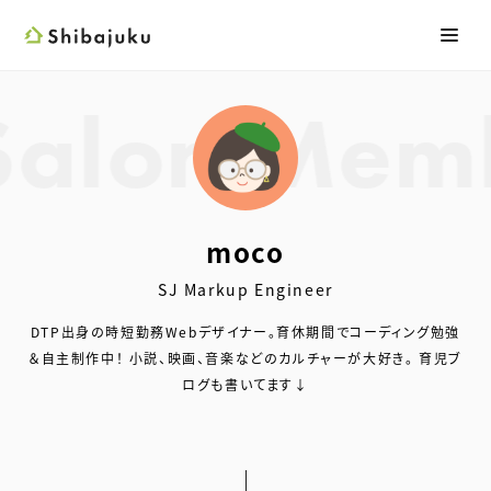
Shibajuku
メニ
検索フォーム
moco
SJ Markup Engineer
DTP出身の時短勤務Webデザイナー。育休期間でコーディング勉強
＆自主制作中！
小説、映画、音楽などのカルチャーが大好き。
育児ブ
ログも書いてます↓
Twitter
サイト