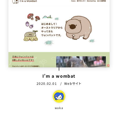
I’m a wombat
公開日：
カテゴリ：
2020.02.01
Webサイト
この作品を作った人
waka