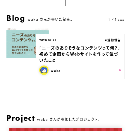
Blog
waka さんが書いた記事。
1 / 1
page
公開日：
カテゴリ：
#活動報告
2020.02.21
「ニーズのありそうなコンテンツって何？」
初めて企画からWebサイトを作って気づ
いたこと
この記事を書いた人：
スキ：
Shares
waka
0
Project
waka さんが参加したプロジェクト。