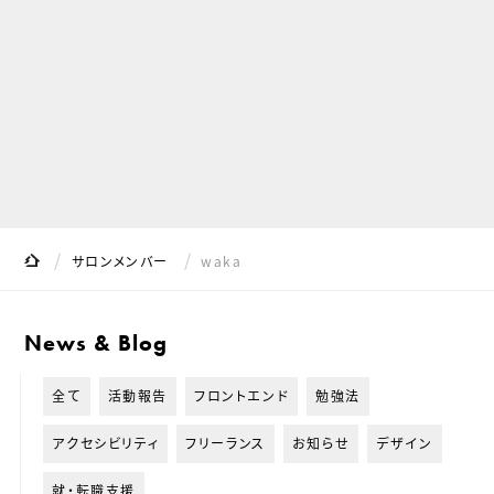
サイト内の現在地
Shibajuku
サロンメンバー
waka
News & Blog
全て
活動報告
フロントエンド
勉強法
アクセシビリティ
フリーランス
お知らせ
デザイン
就・転職支援